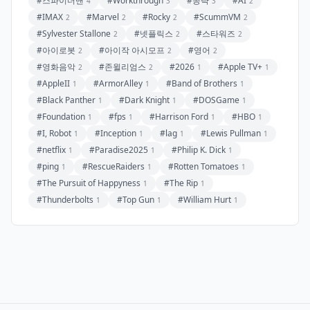
#스파이더맨
#Workthrough
#공략
#AI
4
3
3
2
#IMAX
#Marvel
#Rocky
#ScummVM
2
2
2
2
#Sylvester Stallone
#넷플릭스
#스타워즈
2
2
2
#아이로봇
#아이작 아시모프
#영어
2
2
2
#영화음악
#존윌리엄스
#2026
#Apple TV+
2
2
1
1
#AppleII
#ArmorAlley
#Band of Brothers
1
1
1
#Black Panther
#Dark Knight
#DOSGame
1
1
1
#Foundation
#fps
#Harrison Ford
#HBO
1
1
1
1
#I, Robot
#Inception
#lag
#Lewis Pullman
1
1
1
1
#netflix
#Paradise2025
#Philip K. Dick
1
1
1
#ping
#RescueRaiders
#Rotten Tomatoes
1
1
1
#The Pursuit of Happyness
#The Rip
1
1
#Thunderbolts
#Top Gun
#William Hurt
1
1
1