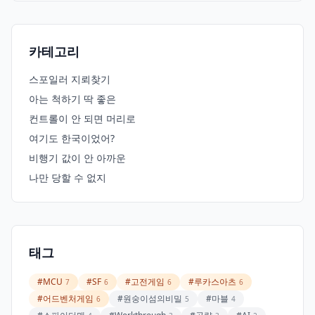
카테고리
스포일러 지뢰찾기
아는 척하기 딱 좋은
컨트롤이 안 되면 머리로
여기도 한국이었어?
비행기 값이 안 아까운
나만 당할 수 없지
태그
#MCU
#SF
#고전게임
#루카스아츠
7
6
6
6
#어드벤처게임
#원숭이섬의비밀
#마블
6
5
4