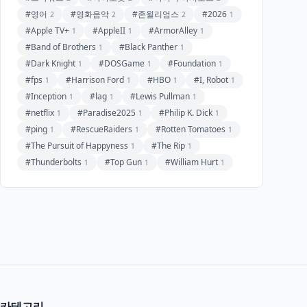
#영어
#영화음악
#존윌리엄스
#2026
2
2
2
1
#Apple TV+
#AppleII
#ArmorAlley
1
1
1
#Band of Brothers
#Black Panther
1
1
#Dark Knight
#DOSGame
#Foundation
1
1
1
#fps
#Harrison Ford
#HBO
#I, Robot
1
1
1
1
#Inception
#lag
#Lewis Pullman
1
1
1
#netflix
#Paradise2025
#Philip K. Dick
1
1
1
#ping
#RescueRaiders
#Rotten Tomatoes
1
1
1
#The Pursuit of Happyness
#The Rip
1
1
#Thunderbolts
#Top Gun
#William Hurt
1
1
1
카테고리