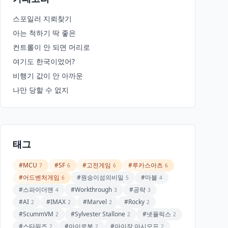
스포일러 지뢰찾기
아는 척하기 딱 좋은
컨트롤이 안 되면 머리로
여기도 한국이었어?
비행기 값이 안 아까운
나만 당할 수 없지
태그
#MCU
#SF
#고전게임
#루카스아츠
7
6
6
6
#어드벤처게임
#원숭이섬의비밀
#마블
6
5
4
#스파이더맨
#Workthrough
#공략
4
3
3
#AI
#IMAX
#Marvel
#Rocky
2
2
2
2
#ScummVM
#Sylvester Stallone
#넷플릭스
2
2
2
#스타워즈
#아이로봇
#아이작 아시모프
2
2
2