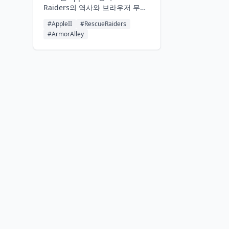
Raiders의 역사와 브라우저 무료
— Armor Alley:
리메이크 Armor Alley:
Remastered
#AppleII
#RescueRaiders
Remastered 소개. 게임 목표, 조
#ArmorAlley
작법, 전략 팁까지 완벽 정리.