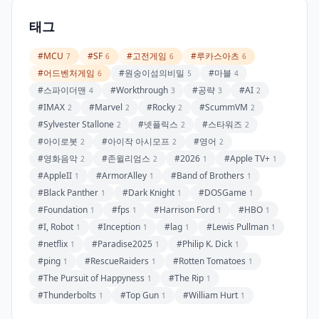
태그
#MCU
#SF
#고전게임
#루카스아츠
7
6
6
6
#어드벤처게임
#원숭이섬의비밀
#마블
6
5
4
#스파이더맨
#Workthrough
#공략
#AI
4
3
3
2
#IMAX
#Marvel
#Rocky
#ScummVM
2
2
2
2
#Sylvester Stallone
#넷플릭스
#스타워즈
2
2
2
#아이로봇
#아이작 아시모프
#영어
2
2
2
#영화음악
#존윌리엄스
#2026
#Apple TV+
2
2
1
1
#AppleII
#ArmorAlley
#Band of Brothers
1
1
1
#Black Panther
#Dark Knight
#DOSGame
1
1
1
#Foundation
#fps
#Harrison Ford
#HBO
1
1
1
1
#I, Robot
#Inception
#lag
#Lewis Pullman
1
1
1
1
#netflix
#Paradise2025
#Philip K. Dick
1
1
1
#ping
#RescueRaiders
#Rotten Tomatoes
1
1
1
#The Pursuit of Happyness
#The Rip
1
1
#Thunderbolts
#Top Gun
#William Hurt
1
1
1