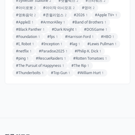
#Sylvester Stallone
#넷플릭스
#스타워즈
2
2
2
#아이로봇
#아이작 아시모프
#영어
2
2
2
#영화음악
#존윌리엄스
#2026
#Apple TV+
2
2
1
1
#AppleII
#ArmorAlley
#Band of Brothers
1
1
1
#Black Panther
#Dark Knight
#DOSGame
1
1
1
#Foundation
#fps
#Harrison Ford
#HBO
1
1
1
1
#I, Robot
#Inception
#lag
#Lewis Pullman
1
1
1
1
#netflix
#Paradise2025
#Philip K. Dick
1
1
1
#ping
#RescueRaiders
#Rotten Tomatoes
1
1
1
#The Pursuit of Happyness
#The Rip
1
1
#Thunderbolts
#Top Gun
#William Hurt
1
1
1