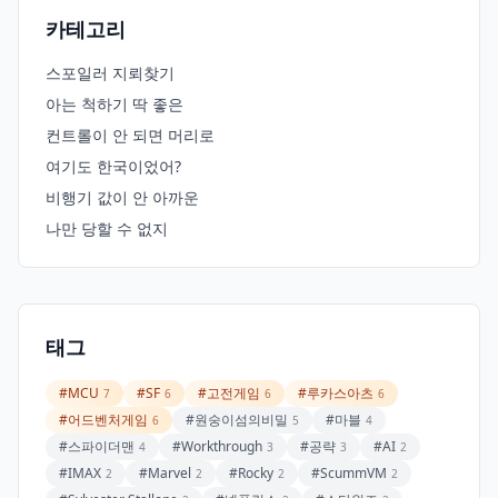
카테고리
스포일러 지뢰찾기
아는 척하기 딱 좋은
컨트롤이 안 되면 머리로
여기도 한국이었어?
비행기 값이 안 아까운
나만 당할 수 없지
태그
#MCU
#SF
#고전게임
#루카스아츠
7
6
6
6
#어드벤처게임
#원숭이섬의비밀
#마블
6
5
4
#스파이더맨
#Workthrough
#공략
#AI
4
3
3
2
#IMAX
#Marvel
#Rocky
#ScummVM
2
2
2
2