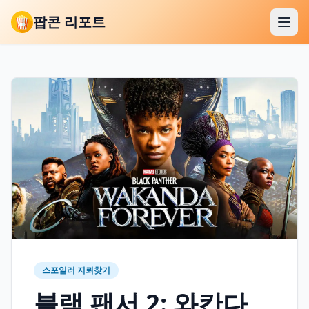
팝콘 리포트
스포일러 지뢰찾기
블랙 팬서 2: 와칸다