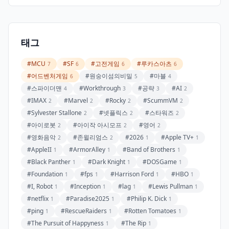
태그
#MCU
#SF
#고전게임
#루카스아츠
7
6
6
6
#어드벤처게임
#원숭이섬의비밀
#마블
6
5
4
#스파이더맨
#Workthrough
#공략
#AI
4
3
3
2
#IMAX
#Marvel
#Rocky
#ScummVM
2
2
2
2
#Sylvester Stallone
#넷플릭스
#스타워즈
2
2
2
#아이로봇
#아이작 아시모프
#영어
2
2
2
#영화음악
#존윌리엄스
#2026
#Apple TV+
2
2
1
1
#AppleII
#ArmorAlley
#Band of Brothers
1
1
1
#Black Panther
#Dark Knight
#DOSGame
1
1
1
#Foundation
#fps
#Harrison Ford
#HBO
1
1
1
1
#I, Robot
#Inception
#lag
#Lewis Pullman
1
1
1
1
#netflix
#Paradise2025
#Philip K. Dick
1
1
1
#ping
#RescueRaiders
#Rotten Tomatoes
1
1
1
#The Pursuit of Happyness
#The Rip
1
1